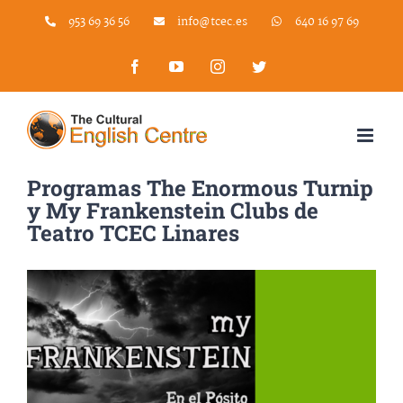
Skip
953 69 36 56
info@tcec.es
640 16 97 69
to
Facebook
YouTube
Instagram
Twitter
content
Programas The Enormous Turnip
y My Frankenstein Clubs de
Teatro TCEC Linares
Ver
imagen
más
grande