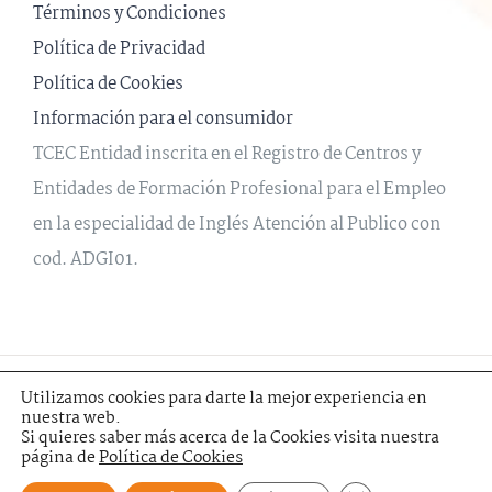
Términos y Condiciones
Política de Privacidad
Política de Cookies
Información para el consumidor
TCEC Entidad inscrita en el Registro de Centros y
Entidades de Formación Profesional para el Empleo
en la especialidad de Inglés Atención al Publico con
cod. ADGI01.
© 2020 The Cultural English Centre | Creado por el grupo
Linared
Utilizamos cookies para darte la mejor experiencia en
nuestra web.
Informática
Si quieres saber más acerca de la Cookies visita nuestra
página de
Política de Cookies
Facebook
YouTube
Instagram
Twitter