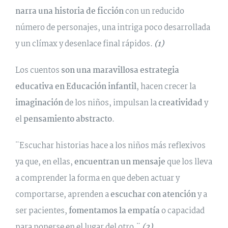
narra una historia de ficción
con un reducido
número de personajes, una intriga poco desarrollada
y un clímax y desenlace final rápidos.
(1)
Los cuentos
son una maravillosa estrategia
educativa en Educación infantil
, hacen crecer la
imaginación
de los niños, impulsan la
creatividad
y
el
pensamiento abstracto
.
¨Escuchar historias hace a los niños más reflexivos
ya que, en ellas,
encuentran un mensaje
que los lleva
a comprender la forma en que deben actuar y
comportarse, aprenden a
escuchar con atención
y a
ser pacientes,
fomentamos la empatía
o capacidad
para ponerse en el lugar del otro.¨
(2)