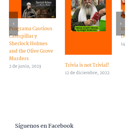
Programa Cautious
11 Se
Caterpillar y
Detec
Sherlock Holmes
14 de 
and the Olive Grove
Murders
Trivia is not Trivial!
2 de junio, 2023
12 de diciembre, 2022
Síguenos en Facebook