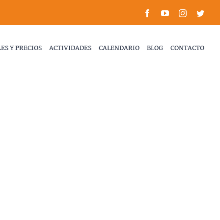
Facebook
YouTube
Instagram
Twitt
ES Y PRECIOS
ACTIVIDADES
CALENDARIO
BLOG
CONTACTO