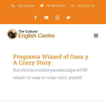
Skip
953 69 36 56
info@tcec.es
640 16 97 69
to
Facebook
YouTube
Instagram
Twitter
content
Programa Wizard of Ozea y
A Crazy Story
Haz click en el enlace para descargar el PDF
wizard-of-ozea-a-crazy-story-playbill