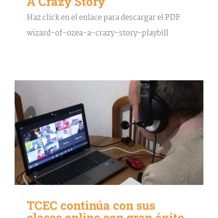
A Crazy Story
Haz click en el enlace para descargar el PDF
wizard-of-ozea-a-crazy-story-playbill
TCEC continúa con sus
clases online con gran éxito